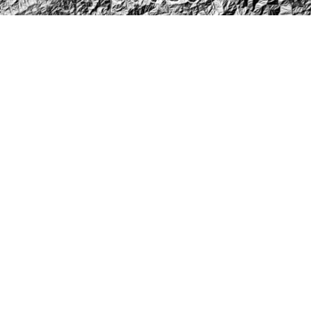
米崙斷層鑽探
台灣地震模型