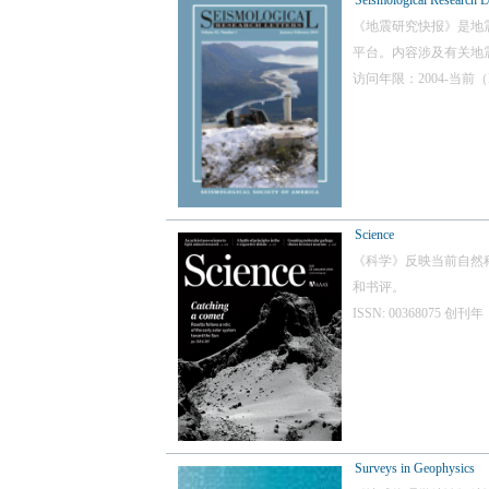
Seismological Research Le
《地震研究快报》是地
平台。内容涉及有关地
访问年限：2004-当前（
Science
《科学》反映当前自然
和书评。
ISSN: 00368075
Surveys in Geophysics