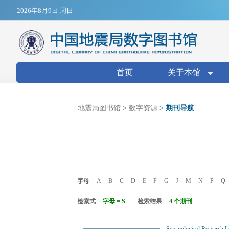
Jump to navigation
2026年8月9日 周日
搜索表单
首页
关于本馆
地震局图书馆
>
数字资源
>
期刊导航
字母
A
B
C
D
E
F
G
J
M
N
P
Q
检索式
字母 = S
检索结果
4 个期刊