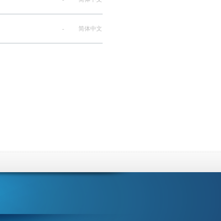
-
简体中文