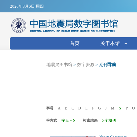
Jump to navigation
2026年8月6日 周四
搜索表单
首页
关于本馆
地震局图书馆
>
数字资源
>
期刊导航
字母
A
B
C
D
E
F
G
J
M
N
P
Q
检索式
字母 = N
检索结果
5 个期刊