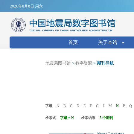
Jump to navigation
2026年8月8日 周六
搜索表单
首页
关于本馆
地震局图书馆
>
数字资源
>
期刊导航
字母
A
B
C
D
E
F
G
J
M
N
P
Q
检索式
字母 = N
检索结果
5 个期刊