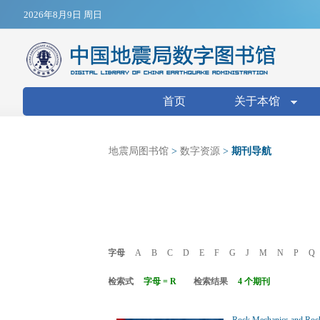
Jump to navigation
2026年8月9日 周日
搜索表单
首页
关于本馆
地震局图书馆
>
数字资源
>
期刊导航
字母
A
B
C
D
E
F
G
J
M
N
P
Q
检索式
字母 = R
检索结果
4 个期刊