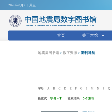
Jump to navigation
2026年8月7日 周五
搜索表单
首页
关于本馆
地震局图书馆
>
数字资源
>
期刊导航
字母
A
B
C
D
E
F
G
J
M
N
P
Q
检索式
字母 = T
检索结果
5 个期刊