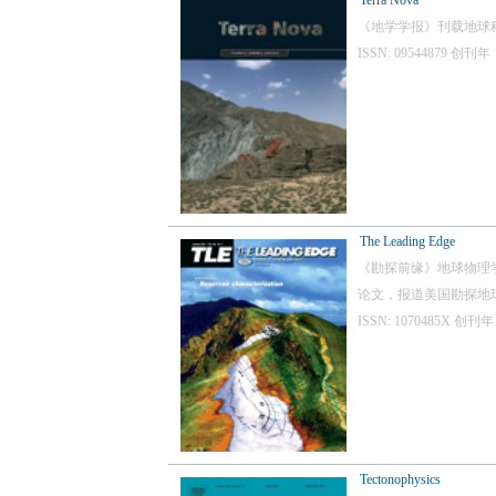
Terra Nova
《地学学报》刊载地球
ISSN: 09544879
The Leading Edge
《勘探前缘》地球物理学勘探协会
论文，报道美国勘探地
ISSN: 1070485X 
Tectonophysics