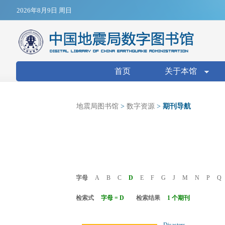
Jump to navigation
2026年8月9日 周日
搜索表单
首页
关于本馆
地震局图书馆
>
数字资源
>
期刊导航
字母
A
B
C
D
E
F
G
J
M
N
P
Q
检索式
字母 = D
检索结果
1 个期刊