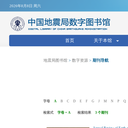
Jump to navigation
2026年8月8日 周六
搜索表单
首页
关于本馆
地震局图书馆
>
数字资源
>
期刊导航
字母
A
B
C
D
E
F
G
J
M
N
P
Q
检索式
字母 = A
检索结果
3 个期刊