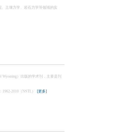
程、土壤力学、岩石力学等领域的实
 of Wyoming）出版的学术刊，主要是刊
1962-2010（NSTL）
[更多]