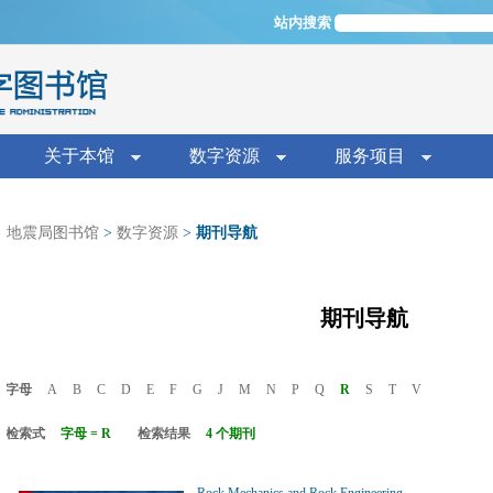
Jump to navigation
站内搜索
单
关于本馆
数字资源
服务项目
地震局图书馆
>
数字资源
>
期刊导航
期刊导航
字母
A
B
C
D
E
F
G
J
M
N
P
Q
R
S
T
V
检索式
字母 = R
检索结果
4 个期刊