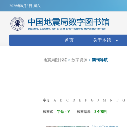
Jump to navigation
2026年8月8日 周六
搜索表单
首页
关于本馆
地震局图书馆
>
数字资源
>
期刊导航
字母
A
B
C
D
E
F
G
J
M
N
P
Q
检索式
字母 = V
检索结果
2 个期刊