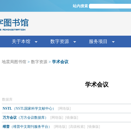
Jump to navigation
站内搜索
单
关于本馆
数字资源
服务项目
地震局图书馆
>
数字资源
>
学术会议
学术会议
数据库
NSTL
（NSTL国家科学文献中心）
[网络版]
万方会议
（万方会议数据库）
[网络版]
[镜像版]
维普
（维普中文期刊服务平台）
[网络版]
[高级检索]
[镜像版]