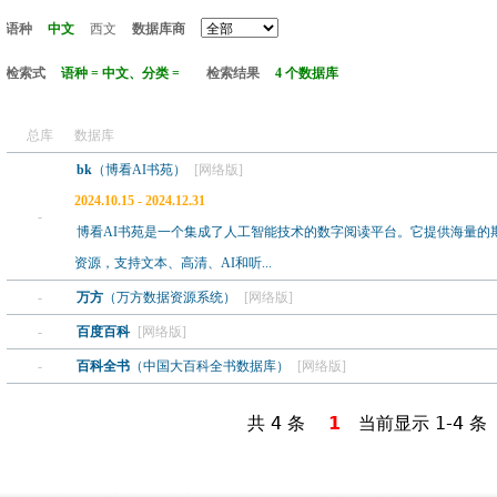
语种
中文
西文
数据库商
检索式
语种 = 中文、分类 =
检索结果
4 个数据库
总库
数据库
bk
（博看AI书苑）
[网络版]
2024.10.15 - 2024.12.31
-
博看AI书苑是一个集成了人工智能技术的数字阅读平台。它提供海量的
资源，支持文本、高清、AI和听...
-
万方
（万方数据资源系统）
[网络版]
-
百度百科
[网络版]
-
百科全书
（中国大百科全书数据库）
[网络版]
共 4 条
1
当前显示 1-4 条