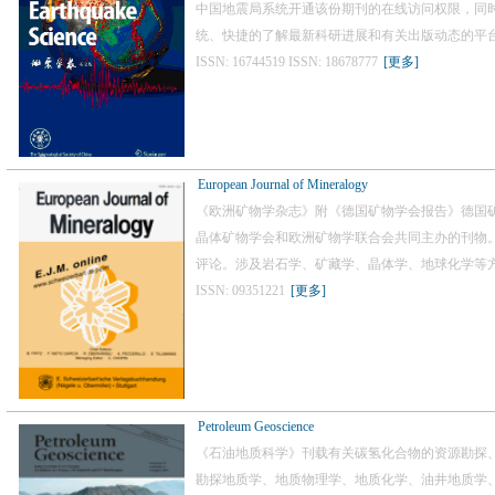
中国地震局系统开通该份期刊的在线访问权限，同
统、快捷的了解最新科研进展和有关出版动态的平
ISSN: 16744519 ISSN: 18678777
[更多]
European Journal of Mineralogy
《欧洲矿物学杂志》附《德国矿物学会报告》德国
晶体矿物学会和欧洲矿物学联合会共同主办的刊物
评论。涉及岩石学、矿藏学、晶体学、地球化学等
ISSN: 09351221
[更多]
Petroleum Geoscience
《石油地质科学》刊载有关碳氢化合物的资源勘探
勘探地质学、地质物理学、地质化学、油井地质学