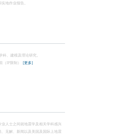
和实地作业报告。
学科、建模及理论研究。
8-当前（IP限制）
[更多]
专业人士之间就地震学及相关学科感兴
法、见解、新闻以及美国及国际上地震