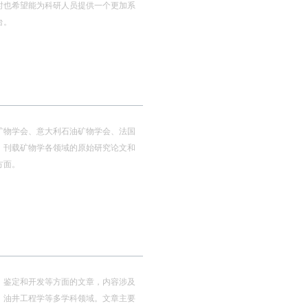
时也希望能为科研人员提供一个更加系
台。
矿物学会、意大利石油矿物学会、法国
。刊载矿物学各领域的原始研究论文和
方面。
、鉴定和开发等方面的文章，内容涉及
、油井工程学等多学科领域。文章主要