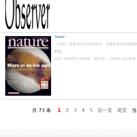
Nature
《自然》著名综合性科学杂志。刊载自然科学领域
新闻。
ISSN: 00280836 创刊年：创刊年：1869年 访问年
共 73 条
1
2
3
4
5
后一页
尾页
当