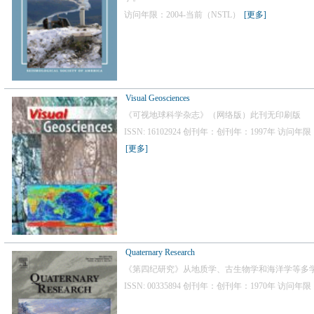
访问年限：2004-当前（NSTL）
[更多]
Visual Geosciences
《可视地球科学杂志》（网络版）此刊无印刷版
ISSN: 16102924 创刊年：创刊年：1997年 访问年限
[更多]
Quaternary Research
《第四纪研究》从地质学、古生物学和海洋学等多
ISSN: 00335894 创刊年：创刊年：1970年 访问