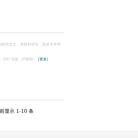
的研究论文、简报和评论，报道学术界
限：1997-当前（IP限制）
[更多]
前显示 1-10 条