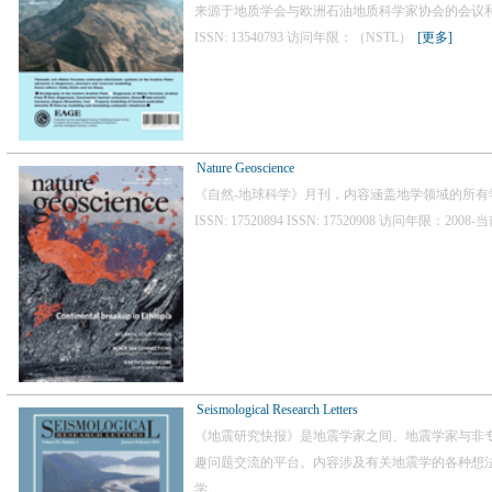
来源于地质学会与欧洲石油地质科学家协会的会议
ISSN: 13540793 访问年限：（NSTL）
[更多]
Nature Geoscience
《自然-地球科学》月刊，内容涵盖地学领域的所有
ISSN: 17520894 ISSN: 17520908 访问年限：200
Seismological Research Letters
《地震研究快报》是地震学家之间、地震学家与非
趣问题交流的平台。内容涉及有关地震学的各种想
学。