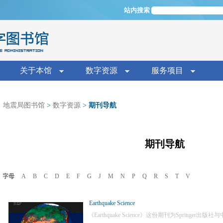
Jump to navigation
站内搜索
单
关于本馆
数字资源
服务项目
地震局图书馆
>
数字资源
>
期刊导航
期刊导航
字母
A
B
C
D
E
F
G
J
M
N
P
Q
R
S
T
V
Earthquake Science
《Earthquake Science》这份期刊为Spring