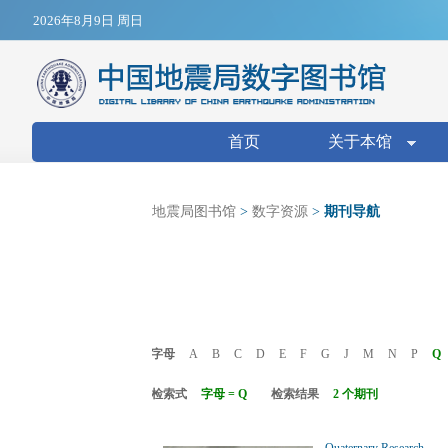
Jump to navigation
2026年8月9日 周日
搜索表单
首页
关于本馆
地震局图书馆
>
数字资源
>
期刊导航
字母
A
B
C
D
E
F
G
J
M
N
P
Q
检索式
字母 = Q
检索结果
2 个期刊