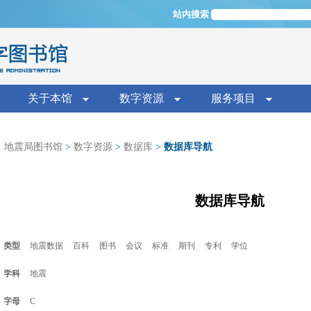
Jump to navigation
站内搜索
单
关于本馆
数字资源
服务项目
地震局图书馆
>
数字资源
>
数据库
>
数据库导航
数据库导航
类型
地震数据
百科
图书
会议
标准
期刊
专利
学位
学科
地震
字母
C