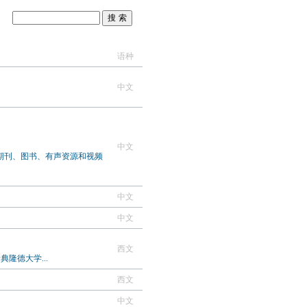
语种
中文
中文
期刊、图书、有声资源和视频
中文
中文
西文
由瑞典隆德大学...
西文
中文