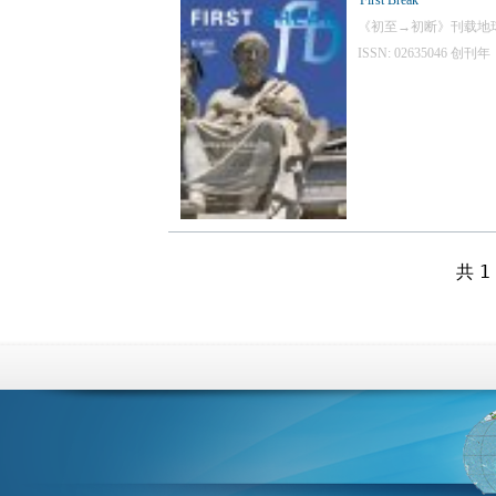
First Break
《初至→初断》刊载地
ISSN: 02635046
共 1