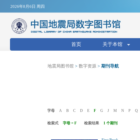
Jump to navigation
2026年8月6日 周四
搜索表单
首页
关于本馆
地震局图书馆
>
数字资源
>
期刊导航
字母
A
B
C
D
E
F
G
J
M
N
P
Q
检索式
字母 = F
检索结果
1 个期刊